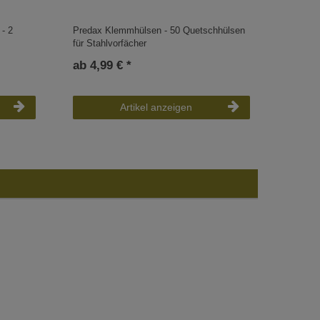
 - 2
Predax Klemmhülsen - 50 Quetschhülsen
Predax 
für Stahlvorfächer
Wirbel
ab 4,99 € *
ab 3,9
15
Stü
Artikel anzeigen