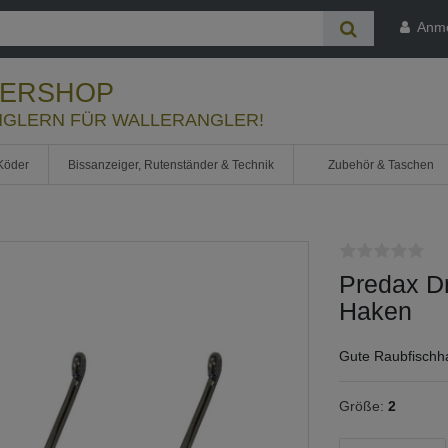
Anm
LERSHOP
GLERN FÜR WALLERANGLER!
Köder
Bissanzeiger, Rutenständer & Technik
Zubehör & Taschen
Predax D
Haken
Gute Raubfischh
Größe:
2