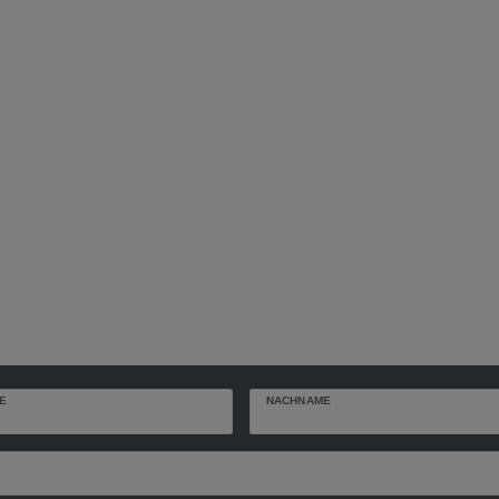
E
NACHNAME
r