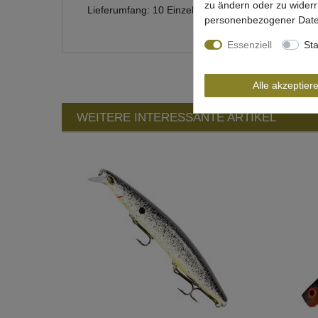
zu ändern oder zu wider
Lieferumfang: 10 Einzelhaken in gewählter Größe
personenbezogener Date
Essenziell
Sta
Alle akzeptier
WEITERE INTERESSANTE ARTIKEL