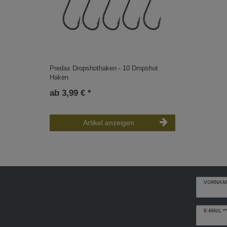
Predax Dropshothaken - 10 Dropshot
Haken
ab 3,99 € *
Artikel anzeigen
VORNAM
Newslette
E-MAIL **
Honig