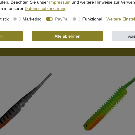
rufen. Beachten Sie unser
Impressum
und weitere Hinweise zur Verwe
n in unserer
Daten­schutz­erklärung
.
tistik
Marketing
PayPal
Funktional
Weitere Einste
en
Alle ablehnen
Aus