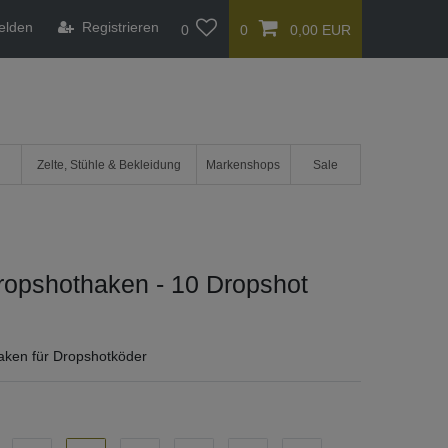
elden
Registrieren
0
0
0,00 EUR
Zelte, Stühle & Bekleidung
Markenshops
Sale
ropshothaken - 10 Dropshot
aken für Dropshotköder