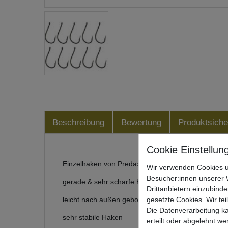
Beschreibung
Bewertung
Produktsiche
Einzelhaken von Predax zum Dropshotangeln auf 
Wir verwenden Cookies u
Besucher:innen unserer W
gerade & sehr scharfe Hakenspitze
Drittanbietern einzubinde
gesetzte Cookies. Wir tei
leicht nach außen gebogenes Hakenöhr
Die Datenverarbeitung ka
sehr stabile Haken
erteilt oder abgelehnt we