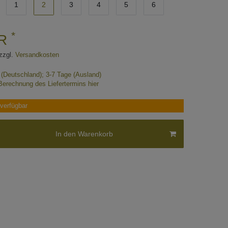
1
2
3
4
5
6
*
UR
zzgl.
Versandkosten
e (Deutschland); 3-7 Tage (Ausland)
Berechnung des Liefertermins hier
verfügbar
In den Warenkorb