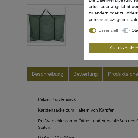
Die Datenverarbeitung ka
erteilt oder abgelehnt we
zu ändern oder zu wider
personenbezogener Date
Essenziell
Sta
Alle akzeptier
Beschreibung
Bewertung
Produktsiche
Pelzer Karpfensack
Karpfensäcke zum Hältern von Karpfen
Reißverschluss zum Öffnen und Verschließen des 
Seiten
Maße: 120 x 90cm