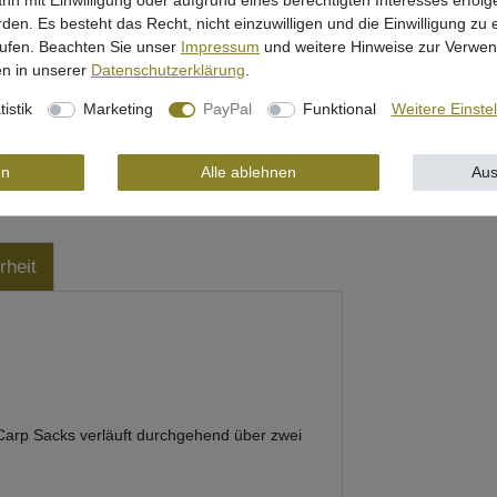
nn mit Einwilligung oder aufgrund eines berechtigten Interesses erfo
rden. Es besteht das Recht, nicht einzuwilligen und die Einwilligung zu
rufen. Beachten Sie unser
Impressum
und weitere Hinweise zur Verwe
n in unserer
Daten­schutz­erklärung
.
tistik
Marketing
PayPal
Funktional
Weitere Einste
en
Alle ablehnen
Aus
rheit
Carp Sacks verläuft durchgehend über zwei