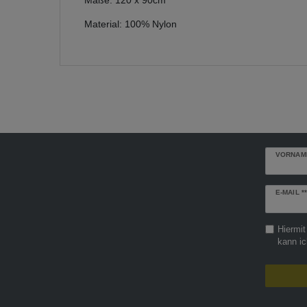
Material: 100% Nylon
VORNAM
Newslette
E-MAIL **
Honig
Hiermit
kann ic