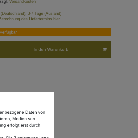
zzgl.
Versandkosten
e (Deutschland); 3-7 Tage (Ausland)
Berechnung des Liefertermins hier
verfügbar
In den Warenkorb
onenbezogene Daten von
sieren, Medien von
ng erfolgt erst durch