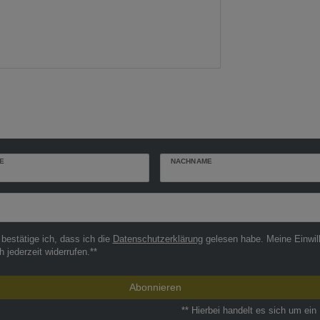
E
NACHNAME
r
 bestätige ich, dass ich die
Daten­schutz­erklärung
gelesen habe. Meine Einwil
h jederzeit widerrufen.**
Abonnieren
** Hierbei handelt es sich um ein 