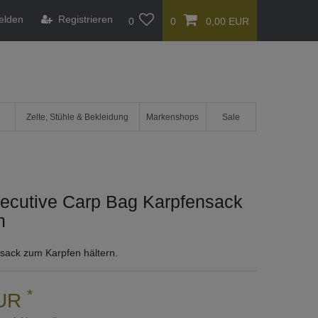
elden
Registrieren
0
0
0,00 EUR
Zelte, Stühle & Bekleidung
Markenshops
Sale
xecutive Carp Bag Karpfensack
m
nsack zum Karpfen hältern.
*
EUR