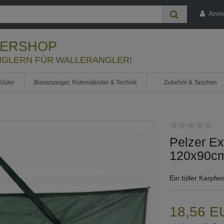
Anm
LERSHOP
GLERN FÜR WALLERANGLER!
Köder
Bissanzeiger, Rutenständer & Technik
Zubehör & Taschen
Pelzer E
120x90c
Ein toller Karpfe
18,56 