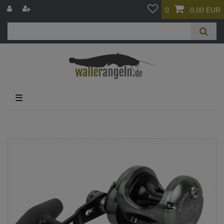
0
0,00 EUR
☰