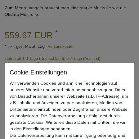
Zum Meeresangeln braucht man eine starke Multirolle wie die
Okuma Multirolle.
*
559,67 EUR
* inkl. ges. MwSt. zzgl.
Versandkosten
Lieferzeit 1-3 Tage (Deutschland); 3-7 Tage (Ausland)
Informationen zur Berechnung des Liefertermins hier
Nur noch 1 Stück verfügbar
Wir verwenden Cookies und ähnliche Technologien auf
unserer Website und verarbeiten personenbezogene Daten
In den Warenkorb
von Besucher:innen unserer Webseite (z.B. IP-Adresse), um
z.B. Inhalte und Anzeigen zu personalisieren, Medien von
Drittanbietern einzubinden oder Zugriffe auf unsere Website
zu analysieren. Die Datenverarbeitung erfolgt erst durch
Wunschliste
gesetzte Cookies. Wir teilen diese Daten mit Dritten, die wir
in den Einstellungen benennen.
Die Datenverarbeitung kann mit Einwilligung oder aufgrund