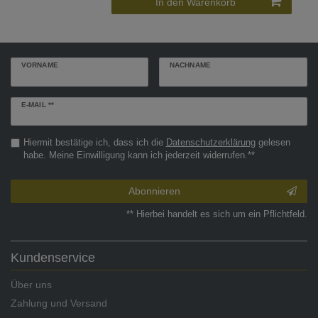
In den Warenkorb
VORNAME
NACHNAME
Newsletter
E-MAIL **
Honig
Hiermit bestätige ich, dass ich die
Daten­schutz­erklärung
gelesen
habe. Meine Einwilligung kann ich jederzeit widerrufen.**
Abonnieren
** Hierbei handelt es sich um ein Pflichtfeld.
Kundenservice
Über uns
Zahlung und Versand