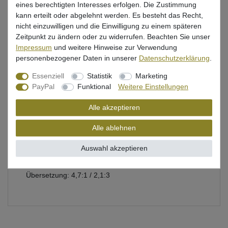
eines berechtigten Interesses erfolgen. Die Zustimmung
kann erteilt oder abgelehnt werden. Es besteht das Recht,
Beschreibung
nicht einzuwilligen und die Einwilligung zu einem späteren
Zeitpunkt zu ändern oder zu widerrufen. Beachten Sie unser
Bewertung
Impressum
und weitere Hinweise zur Verwendung
personenbezogener Daten in unserer
Daten­schutz­erklärung
.
Produktsicherheit
Essenziell
Statistik
Marketing
PayPal
Funktional
Weitere Einstellungen
Stabile Zweigang Multirollen zum Meeresangeln
Alle akzeptieren
Schnurfassung: 280m 0,55mm
Alle ablehnen
Bremskraft: 15,4kg
Auswahl akzeptieren
Rollengewicht: 760g
Übersetzung: 4,7:1 / 2,1:3