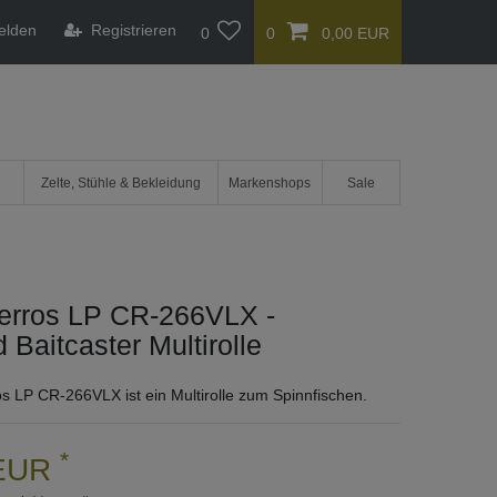
elden
Registrieren
0
0
0,00 EUR
Zelte, Stühle & Bekleidung
Markenshops
Sale
rros LP CR-266VLX -
 Baitcaster Multirolle
 LP CR-266VLX ist ein Multirolle zum Spinnfischen.
*
 EUR