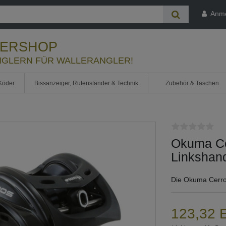
Anm
LERSHOP
GLERN FÜR WALLERANGLER!
Köder
Bissanzeiger, Rutenständer & Technik
Zubehör & Taschen
Okuma Ce
Linkshand
Die Okuma Cerros
123,32