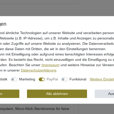
nd ähnliche Technologien auf unserer Website und verarbeiten pers
ebseite (z.B. IP-Adresse), um z.B. Inhalte und Anzeigen zu personali
n oder Zugriffe auf unsere Website zu analysieren. Die Datenverarbeitu
len diese Daten mit Dritten, die wir in den Einstellungen benennen.
nn mit Einwilligung oder aufgrund eines berechtigten Interesses erfo
rden. Es besteht das Recht, nicht einzuwilligen und die Einwilligung zu
rheit
rufen. Beachten Sie unser
Impressum
und weitere Hinweise zur Verwe
n in unserer
Daten­schutz­erklärung
.
tistik
Marketing
PayPal
Funktional
Weitere Einste
llengewicht: 238g
en
Alle ablehnen
Aus
g: 80cm
ystem, Micro-Klick-Sternbremse für feine