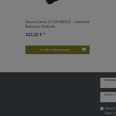
Okuma Cerros LP CR-266VLX - Linkshand
Baitcaster Multirolle
123,32 € *
In den Warenkorb
VORNAM
Newslette
E-MAIL **
Honig
Hiermit
kann ic