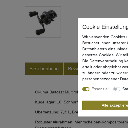
Wir verwenden Cookies u
Besucher:innen unserer W
Drittanbietern einzubinde
gesetzte Cookies. Wir tei
Die Datenverarbeitung ka
erteilt oder abgelehnt we
Beschreibung
Bewertung
Produktsiche
zu ändern oder zu wider
personenbezogener Date
Essenziell
Sta
Okuma Baitcast Multirolle zum Raubfischangeln
Kugellager: 10, Schnurfassung: 118m / 0,25mm, Ro
Alle akzeptier
Übersetzung: 7,3:1, Bremskraft: 5kg, Schnureinzu
Robuster Alurahmen, Mehrscheiben-Kompositbremss
Bremsverstellungen