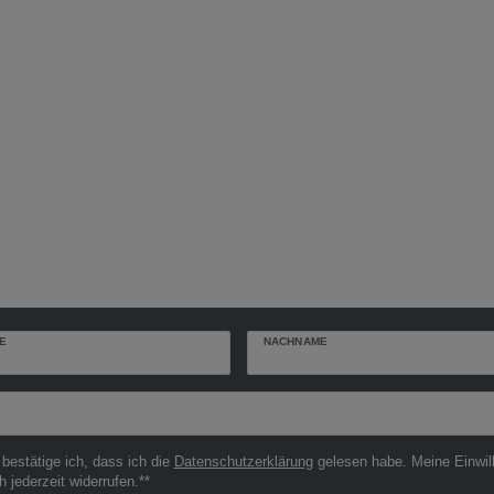
E
NACHNAME
r
 bestätige ich, dass ich die
Daten­schutz­erklärung
gelesen habe. Meine Einwil
h jederzeit widerrufen.**