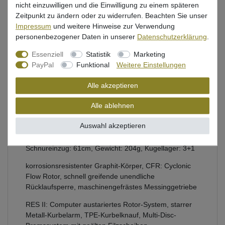
nicht einzuwilligen und die Einwilligung zu einem späteren
Beschreibung
Zeitpunkt zu ändern oder zu widerrufen. Beachten Sie unser
Impressum
und weitere Hinweise zur Verwendung
Bewertung
personenbezogener Daten in unserer
Daten­schutz­erklärung
.
Produktsicherheit
Essenziell
Statistik
Marketing
PayPal
Funktional
Weitere Einstellungen
Alle akzeptieren
Spinnrolle von Okuma zum Kunstköderangeln auf
Forelle & Barsch
Alle ablehnen
Modell: ATE-20, Bremskraft: 5kg, Übersetzung: 4,8:1,
Auswahl akzeptieren
Schnurfassung: 0,15mm/250m, 0,20mm/140m
Schnureinzug: 61cm, Gewicht: 204g, Kugellager: 3+1
korrosionsresistenter Graphit-Körper, CFR: Cyclonic
Flow Rotor, schnell greifende unendliche
Rücklaufsperre, maschinengefrästes Messinggetriebe
RES II: Computer austariertes Rotor-System, starrer
Metall-Kurbelarm, TPE-Kurbelknauf, Multi-Disc-