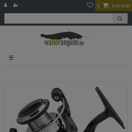
0
0,00 EUR
☰