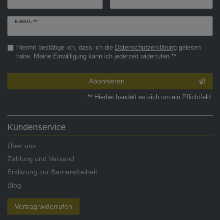
Newsletter
E-MAIL **
Honig
Hiermit bestätige ich, dass ich die
Daten­schutz­erklärung
gelesen
habe. Meine Einwilligung kann ich jederzeit widerrufen.**
Abonnieren
** Hierbei handelt es sich um ein Pflichtfeld.
Kundenservice
Über uns
Zahlung und Versand
Erklärung zur Barrierefreiheit
Blog
Vertrag widerrufen