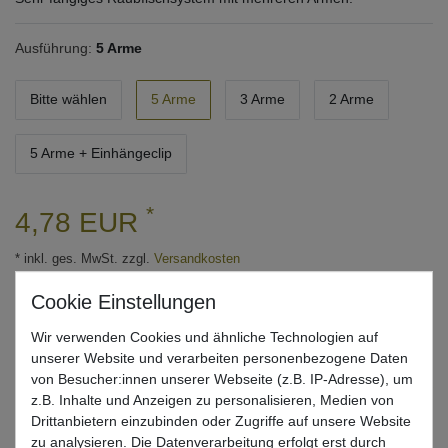
Ausführung:
5 Arme
Bitte wählen
5 Arme
3 Arme
2 Arme
5 Arme + Einhängeclip
*
4,78 EUR
* inkl. ges. MwSt. zzgl.
Versandkosten
Lieferzeit 1-3 Tage (Deutschland); 3-7 Tage (Ausland)
Informationen zur Berechnung des Liefertermins hier
Wir verwenden Cookies und ähnliche Technologien auf
unserer Website und verarbeiten personenbezogene Daten
Mehr als 5 Stück verfügbar
von Besucher:innen unserer Webseite (z.B. IP-Adresse), um
z.B. Inhalte und Anzeigen zu personalisieren, Medien von
In den Warenkorb
Drittanbietern einzubinden oder Zugriffe auf unsere Website
zu analysieren. Die Datenverarbeitung erfolgt erst durch