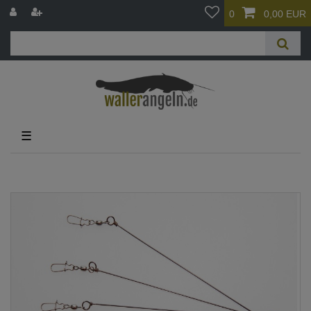
0
0,00 EUR
☰