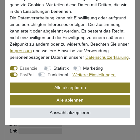
gesetzte Cookies. Wir teilen diese Daten mit Dritten, die wir
in den Einstellungen benennen.
Wunschliste
Die Datenverarbeitung kann mit Einwilligung oder aufgrund
eines berechtigten Interesses erfolgen. Die Zustimmung
kann erteilt oder abgelehnt werden. Es besteht das Recht,
nicht einzuwilligen und die Einwilligung zu einem späteren
Zeitpunkt zu ändern oder zu widerrufen. Beachten Sie unser
Bewertung
Impressum
und weitere Hinweise zur Verwendung
personenbezogener Daten in unserer
Daten­schutz­erklärung
.
Produktsicherheit
Essenziell
Statistik
Marketing
PayPal
Funktional
Weitere Einstellungen
Kundenrezensionen
()
Alle akzeptieren
Alle ablehnen
5
4
Auswahl akzeptieren
3
2
1