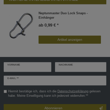
Neptunmaster Duo Lock Snaps -
Einhänger
ab 0,99 € *
Artikel anzeigen
VORNAME
NACHNAME
Newsletter
E-MAIL **
Honig
Hiermit bestätige ich, dass ich die
Daten­schutz­erklärung
gelesen
habe. Meine Einwilligung kann ich jederzeit widerrufen.**
Abonnieren