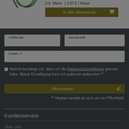
0.6
Meter
| 3,97 € / Meter
In den Warenkorb
VORNAME
NACHNAME
Newsletter
E-MAIL **
Honig
Hiermit bestätige ich, dass ich die
Daten­schutz­erklärung
gelesen
habe. Meine Einwilligung kann ich jederzeit widerrufen.**
Abonnieren
** Hierbei handelt es sich um ein Pflichtfeld.
Kundenservice
Über uns