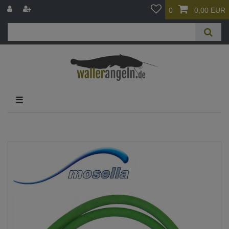
0
0,00 EUR
☰