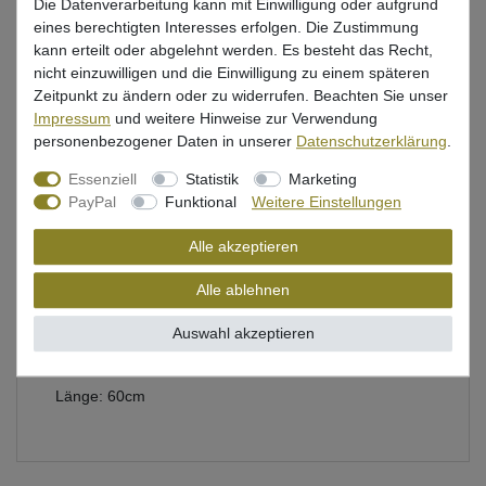
Die Datenverarbeitung kann mit Einwilligung oder aufgrund
eines berechtigten Interesses erfolgen. Die Zustimmung
kann erteilt oder abgelehnt werden. Es besteht das Recht,
nicht einzuwilligen und die Einwilligung zu einem späteren
Zeitpunkt zu ändern oder zu widerrufen. Beachten Sie unser
Beschreibung
Impressum
und weitere Hinweise zur Verwendung
personenbezogener Daten in unserer
Daten­schutz­erklärung
.
Bewertung
Essenziell
Statistik
Marketing
Produktsicherheit
PayPal
Funktional
Weitere Einstellungen
Alle akzeptieren
Mosella Ersatzgummi in grün für Schleuder
Alle ablehnen
Durchmesser: 3,5mm
Auswahl akzeptieren
Farbe: grün
Länge: 60cm