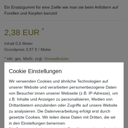
Ein Ersatzgummi für eine Zwille wie man sie beim Anfüttern auf
Forellen und Karpfen benutzt
*
2,38 EUR
Inhalt
0,6
Meter
Grundpreis
3,97 € / Meter
* inkl. ges. MwSt. zzgl.
Versandkosten
Lieferzeit 1-3 Tage (Deutschland); 3-7 Tage (Ausland)
Informationen zur Berechnung des Liefertermins hier
Wir verwenden Cookies und ähnliche Technologien auf
unserer Website und verarbeiten personenbezogene Daten
Mehr als 5 Stück verfügbar
von Besucher:innen unserer Webseite (z.B. IP-Adresse), um
z.B. Inhalte und Anzeigen zu personalisieren, Medien von
In den Warenkorb
Drittanbietern einzubinden oder Zugriffe auf unsere Website
zu analysieren. Die Datenverarbeitung erfolgt erst durch
gesetzte Cookies. Wir teilen diese Daten mit Dritten, die wir
in den Einstellungen benennen.
Wunschliste