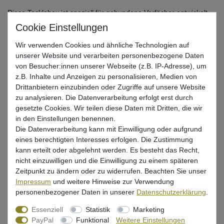
Diese Tacklebox ist speziell für gebundene Vorfächer entwickelt
worden
Wir verwenden Cookies und ähnliche Technologien auf
*
35,99 EUR
unserer Website und verarbeiten personenbezogene Daten
von Besucher:innen unserer Webseite (z.B. IP-Adresse), um
* inkl. ges. MwSt. zzgl.
Versandkosten
z.B. Inhalte und Anzeigen zu personalisieren, Medien von
Drittanbietern einzubinden oder Zugriffe auf unsere Website
Lieferzeit 1-3 Tage (Deutschland); 3-7 Tage (Ausland)
zu analysieren. Die Datenverarbeitung erfolgt erst durch
Informationen zur Berechnung des Liefertermins hier
gesetzte Cookies. Wir teilen diese Daten mit Dritten, die wir
in den Einstellungen benennen.
Mehr als 5 Stück verfügbar
Die Datenverarbeitung kann mit Einwilligung oder aufgrund
eines berechtigten Interesses erfolgen. Die Zustimmung
kann erteilt oder abgelehnt werden. Es besteht das Recht,
In den Warenkorb
nicht einzuwilligen und die Einwilligung zu einem späteren
Zeitpunkt zu ändern oder zu widerrufen. Beachten Sie unser
Impressum
und weitere Hinweise zur Verwendung
Wunschliste
personenbezogener Daten in unserer
Daten­schutz­erklärung
.
Essenziell
Statistik
Marketing
PayPal
Funktional
Weitere Einstellungen