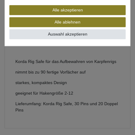
Alle akzeptieren
Beschreibung
Alle ablehnen
Bewertung
Auswahl akzeptieren
Produktsicherheit
Korda Rig Safe für das Aufbewahren von Karpfenrigs
nimmt bis zu 90 fertige Vorfächer auf
starkes, kompaktes Design
geeignet für Hakengröße 2-12
Lieferumfang: Korda Rig Safe, 30 Pins und 20 Doppel
Pins