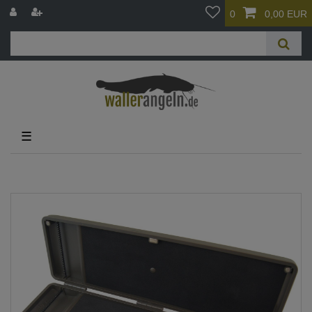
0
0,00 EUR
☰