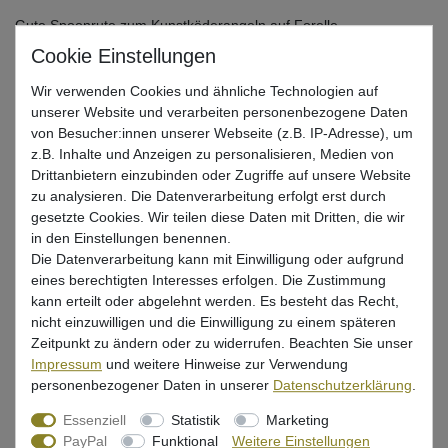
Gute Spoonrute zum Kunstköderangeln auf Forelle
UVP 103,99 €
Wir verwenden Cookies und ähnliche Technologien auf
*
66,82 EUR
unserer Website und verarbeiten personenbezogene Daten
von Besucher:innen unserer Webseite (z.B. IP-Adresse), um
* inkl. ges. MwSt. zzgl.
Versandkosten
z.B. Inhalte und Anzeigen zu personalisieren, Medien von
Drittanbietern einzubinden oder Zugriffe auf unsere Website
Lieferzeit 1-3 Tage (Deutschland); 3-7 Tage (Ausland)
zu analysieren. Die Datenverarbeitung erfolgt erst durch
Informationen zur Berechnung des Liefertermins hier
gesetzte Cookies. Wir teilen diese Daten mit Dritten, die wir
in den Einstellungen benennen.
Nur noch 4 Stück verfügbar
Die Datenverarbeitung kann mit Einwilligung oder aufgrund
eines berechtigten Interesses erfolgen. Die Zustimmung
kann erteilt oder abgelehnt werden. Es besteht das Recht,
In den Warenkorb
nicht einzuwilligen und die Einwilligung zu einem späteren
Zeitpunkt zu ändern oder zu widerrufen. Beachten Sie unser
Impressum
und weitere Hinweise zur Verwendung
Wunschliste
personenbezogener Daten in unserer
Daten­schutz­erklärung
.
Essenziell
Statistik
Marketing
PayPal
Funktional
Weitere Einstellungen