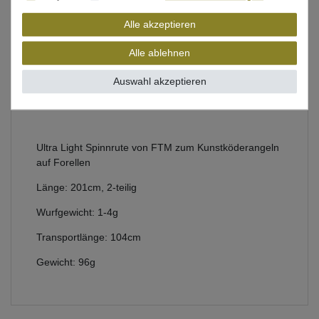
Alle akzeptieren
Beschreibung
Alle ablehnen
Bewertung
Auswahl akzeptieren
Produktsicherheit
Ultra Light Spinnrute von FTM zum Kunstköderangeln
auf Forellen
Länge: 201cm, 2-teilig
Wurfgewicht: 1-4g
Transportlänge: 104cm
Gewicht: 96g