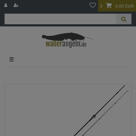
0
0,00 EUR
☰