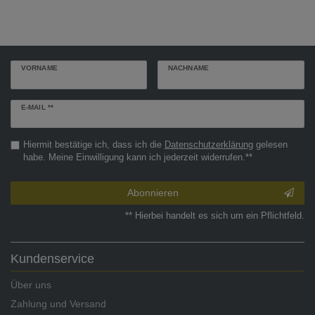
VORNAME
NACHNAME
Newsletter
E-MAIL **
Honig
Hiermit bestätige ich, dass ich die
Daten­schutz­erklärung
gelesen
habe. Meine Einwilligung kann ich jederzeit widerrufen.**
Abonnieren
** Hierbei handelt es sich um ein Pflichtfeld.
Kundenservice
Über uns
Zahlung und Versand