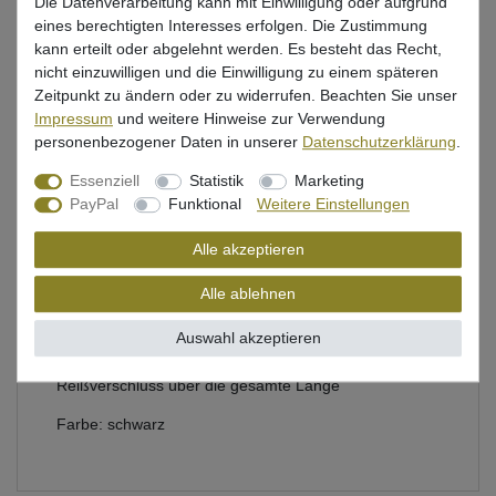
Die Datenverarbeitung kann mit Einwilligung oder aufgrund
Beschreibung
eines berechtigten Interesses erfolgen. Die Zustimmung
kann erteilt oder abgelehnt werden. Es besteht das Recht,
Bewertung
nicht einzuwilligen und die Einwilligung zu einem späteren
Zeitpunkt zu ändern oder zu widerrufen. Beachten Sie unser
Produktsicherheit
Impressum
und weitere Hinweise zur Verwendung
personenbezogener Daten in unserer
Daten­schutz­erklärung
.
Essenziell
Statistik
Marketing
Stabiles Fox Rod Pod für 3 Ruten
PayPal
Funktional
Weitere Einstellungen
Rod Pod mit 4 Beinen (2x 33cm und 2x 25cm - Maße
Alle akzeptieren
im eingeschobenen Zustand)
Alle ablehnen
Winkel der Beine sind verstellbar mit einem neuen
Verstellmechanismus
Auswahl akzeptieren
Inkl. Transporttasche aus 100% Polyester mit
Reißverschluss über die gesamte Länge
Farbe: schwarz