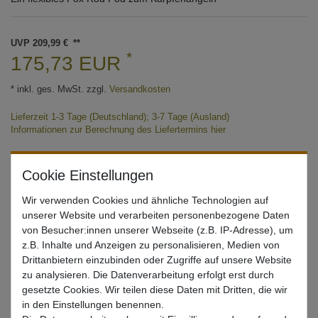
UVP 209,99 €
*
175,73 EUR
* inkl. ges. MwSt. zzgl.
Versandkosten
Lieferzeit 1-3 Tage (Deutschland); 3-7 Tage (Ausland)
Informationen zur Berechnung des Liefertermins hier
Nur noch 1 Stück verfügbar
In den Warenkorb
Wir verwenden Cookies und ähnliche Technologien auf
unserer Website und verarbeiten personenbezogene Daten
von Besucher:innen unserer Webseite (z.B. IP-Adresse), um
z.B. Inhalte und Anzeigen zu personalisieren, Medien von
Wunschliste
Drittanbietern einzubinden oder Zugriffe auf unsere Website
zu analysieren. Die Datenverarbeitung erfolgt erst durch
gesetzte Cookies. Wir teilen diese Daten mit Dritten, die wir
in den Einstellungen benennen.