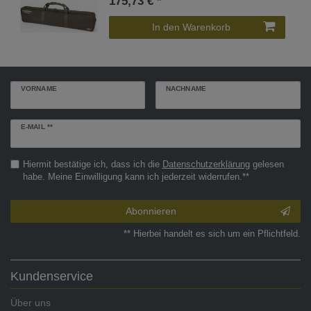
175,73 € *
In den Warenkorb
VORNAME
NACHNAME
Newsletter
E-MAIL **
Honig
Hiermit bestätige ich, dass ich die
Daten­schutz­erklärung
gelesen
habe. Meine Einwilligung kann ich jederzeit widerrufen.**
Abonnieren
** Hierbei handelt es sich um ein Pflichtfeld.
Kundenservice
Über uns