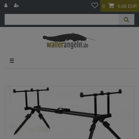
0
0,00 EUR
☰