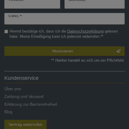
Newsletter
E-MAIL **
Honig
Hiermit bestätige ich, dass ich die
Daten­schutz­erklärung
gelesen
habe. Meine Einwilligung kann ich jederzeit widerrufen.**
Abonnieren
** Hierbei handelt es sich um ein Pflichtfeld.
Kundenservice
Über uns
Zahlung und Versand
Erklärung zur Barrierefreiheit
Blog
Vertrag widerrufen