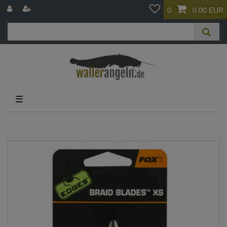
0
0,00 EUR
☰