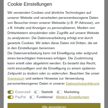
Karpfenvorfächer
Wir verwenden Cookies und ähnliche Technologien auf
unserer Website und verarbeiten personenbezogene Daten
UVP 13,99 €
von Besucher:innen unserer Webseite (z.B. IP-Adresse), um
*
12,22 EUR
z.B. Inhalte und Anzeigen zu personalisieren, Medien von
Drittanbietern einzubinden oder Zugriffe auf unsere Website
* inkl. ges. MwSt. zzgl.
Versandkosten
zu analysieren. Die Datenverarbeitung erfolgt erst durch
gesetzte Cookies. Wir teilen diese Daten mit Dritten, die wir
Lieferzeit 1-3 Tage (Deutschland); 3-7 Tage (Ausland)
in den Einstellungen benennen.
Informationen zur Berechnung des Liefertermins hier
Die Datenverarbeitung kann mit Einwilligung oder aufgrund
eines berechtigten Interesses erfolgen. Die Zustimmung
Mehr als 5 Stück verfügbar
kann erteilt oder abgelehnt werden. Es besteht das Recht,
nicht einzuwilligen und die Einwilligung zu einem späteren
In den Warenkorb
Zeitpunkt zu ändern oder zu widerrufen. Beachten Sie unser
Impressum
und weitere Hinweise zur Verwendung
personenbezogener Daten in unserer
Daten­schutz­erklärung
.
Wunschliste
Essenziell
Statistik
Marketing
PayPal
Funktional
Weitere Einstellungen
Alle akzeptieren