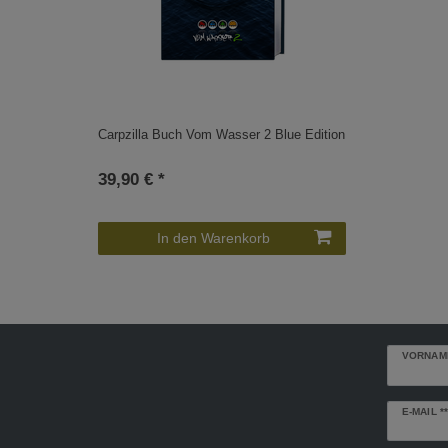
Carpzilla Buch Vom Wasser 2 Blue Edition
39,90 € *
In den Warenkorb
VORNAM
Newslette
E-MAIL **
Honig