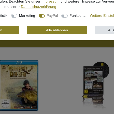
rufen. Beachten Sie unser
Impressum
und weitere Hinweise zur Verwe
n in unserer
Daten­schutz­erklärung
.
tistik
Marketing
PayPal
Funktional
Weitere Einste
en
Alle ablehnen
Aus