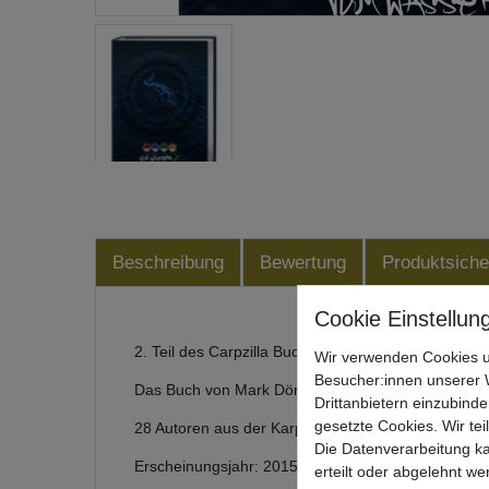
Beschreibung
Bewertung
Produktsiche
2. Teil des Carpzilla Buchs Vom Wasser
Wir verwenden Cookies u
Besucher:innen unserer W
Das Buch von Mark Dörner, Christopher Paschman
Drittanbietern einzubinde
gesetzte Cookies. Wir tei
28 Autoren aus der Karpfenszene
Die Datenverarbeitung ka
Erscheinungsjahr: 2015
erteilt oder abgelehnt we