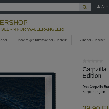
Anm
LERSHOP
GLERN FÜR WALLERANGLER!
Köder
Bissanzeiger, Rutenständer & Technik
Zubehör & Taschen
Carpzill
Edition
Das Carpzilla Bu
Karpfenangeln.
39,90 