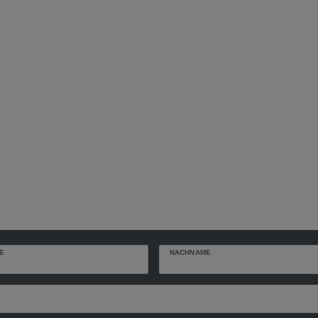
E
NACHNAME
r