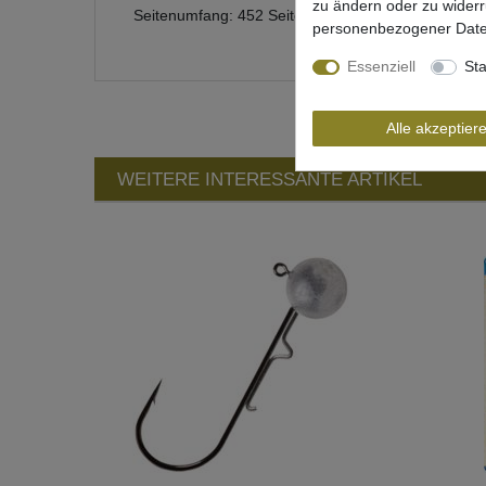
zu ändern oder zu wider
Seitenumfang: 452 Seiten
personenbezogener Date
Essenziell
Sta
Alle akzeptier
WEITERE INTERESSANTE ARTIKEL