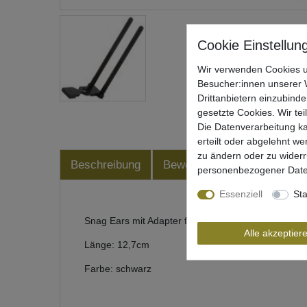
Wir verwenden Cookies u
Besucher:innen unserer W
Drittanbietern einzubinde
gesetzte Cookies. Wir tei
Die Datenverarbeitung ka
erteilt oder abgelehnt we
zu ändern oder zu wider
Beschreibung
Bewertung
Produktsiche
personenbezogener Date
Essenziell
Sta
Snag Ears mit Adapter für Fox Swinger
Alle akzeptier
Länge: 12,7cm
Farbe: schwarz