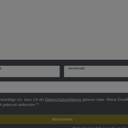
E
NACHNAME
r
 bestätige ich, dass ich die
Daten­schutz­erklärung
gelesen habe. Meine Einwil
h jederzeit widerrufen.**
Abonnieren