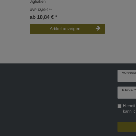
Jighaken
UVP 12,99 €
ab 10,84 € *
Artikel anzeigen
VORNAM
Newslette
E-MAIL **
Honig
Hiermit
kann ic