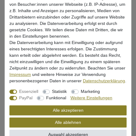
Lieferzeit 1-3 Tage (Deutschland); 3-7 Tage (Ausland)
von Besucher:innen unserer Webseite (z.B. IP-Adresse), um
Informationen zur Berechnung des Liefertermins hier
z.B. Inhalte und Anzeigen zu personalisieren, Medien von
Drittanbietern einzubinden oder Zugriffe auf unsere Website
Mehr als 5 Stück verfügbar
zu analysieren. Die Datenverarbeitung erfolgt erst durch
gesetzte Cookies. Wir teilen diese Daten mit Dritten, die wir
in den Einstellungen benennen.
In den Warenkorb
Die Datenverarbeitung kann mit Einwilligung oder aufgrund
eines berechtigten Interesses erfolgen. Die Zustimmung
kann erteilt oder abgelehnt werden. Es besteht das Recht,
Wunschliste
nicht einzuwilligen und die Einwilligung zu einem späteren
Zeitpunkt zu ändern oder zu widerrufen. Beachten Sie unser
Impressum
und weitere Hinweise zur Verwendung
personenbezogener Daten in unserer
Daten­schutz­erklärung
.
Essenziell
Statistik
Marketing
Beschreibung
PayPal
Funktional
Weitere Einstellungen
Bewertung
Alle akzeptieren
Produktsicherheit
Alle ablehnen
Auswahl akzeptieren