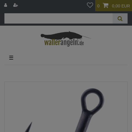
0
0,00 EUR
☰