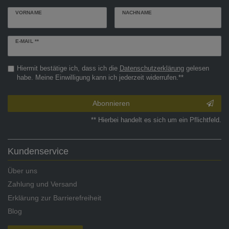
VORNAME
NACHNAME
Newsletter
E-MAIL **
Honig
Hiermit bestätige ich, dass ich die
Daten­schutz­erklärung
gelesen
habe. Meine Einwilligung kann ich jederzeit widerrufen.**
Abonnieren
** Hierbei handelt es sich um ein Pflichtfeld.
Kundenservice
Über uns
Zahlung und Versand
Erklärung zur Barrierefreiheit
Blog