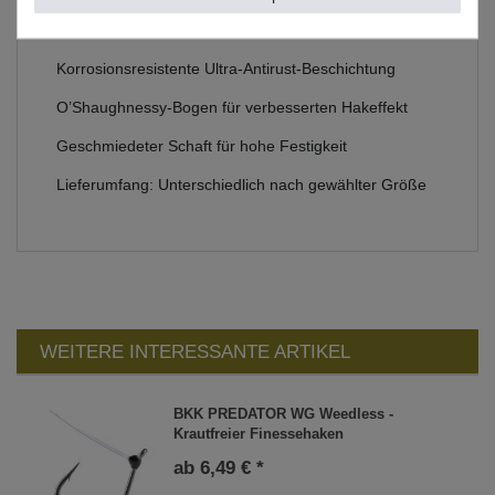
BKK Haken zum Raubfischangeln
Korrosionsresistente Ultra-Antirust-Beschichtung
O’Shaughnessy-Bogen für verbesserten Hakeffekt
Geschmiedeter Schaft für hohe Festigkeit
Lieferumfang: Unterschiedlich nach gewählter Größe
WEITERE INTERESSANTE ARTIKEL
BKK PREDATOR WG Weedless -
Krautfreier Finessehaken
ab 6,49 € *