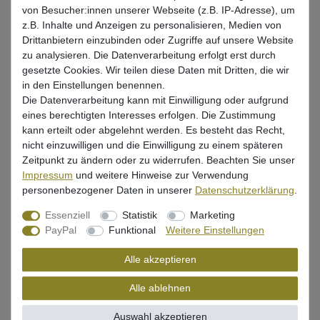
Lieferzeit 1-3 Tage (Deutschland); 3-7 Tage (Ausland)
von Besucher:innen unserer Webseite (z.B. IP-Adresse), um
Informationen zur Berechnung des Liefertermins hier
z.B. Inhalte und Anzeigen zu personalisieren, Medien von
Drittanbietern einzubinden oder Zugriffe auf unsere Website
Mehr als 5 Stück verfügbar
zu analysieren. Die Datenverarbeitung erfolgt erst durch
gesetzte Cookies. Wir teilen diese Daten mit Dritten, die wir
in den Einstellungen benennen.
In den Warenkorb
Die Datenverarbeitung kann mit Einwilligung oder aufgrund
eines berechtigten Interesses erfolgen. Die Zustimmung
kann erteilt oder abgelehnt werden. Es besteht das Recht,
Wunschliste
nicht einzuwilligen und die Einwilligung zu einem späteren
Zeitpunkt zu ändern oder zu widerrufen. Beachten Sie unser
Impressum
und weitere Hinweise zur Verwendung
personenbezogener Daten in unserer
Daten­schutz­erklärung
.
Essenziell
Statistik
Marketing
Beschreibung
PayPal
Funktional
Weitere Einstellungen
Bewertung
Alle akzeptieren
Produktsicherheit
Alle ablehnen
Auswahl akzeptieren