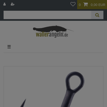
0
0,00 EUR
☰