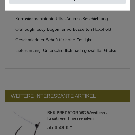
BKK Haken zum Raubfischangeln
Korrosionsresistente Ultra-Antirust-Beschichtung
O’Shaughnessy-Bogen für verbesserten Hakeffekt
Geschmiedeter Schaft für hohe Festigkeit
Lieferumfang: Unterschiedlich nach gewählter Größe
WEITERE INTERESSANTE ARTIKEL
BKK PREDATOR WG Weedless -
Krautfreier Finessehaken
ab 6,49 € *