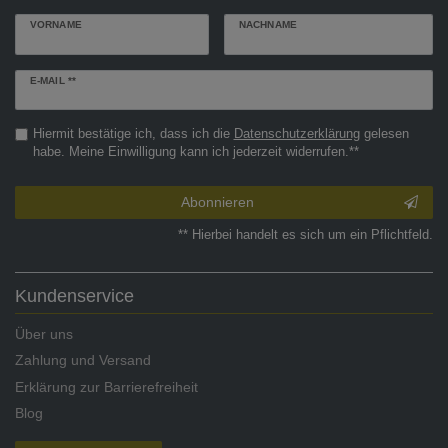
VORNAME
NACHNAME
Newsletter
E-MAIL **
Honig
Hiermit bestätige ich, dass ich die
Daten­schutz­erklärung
gelesen
habe. Meine Einwilligung kann ich jederzeit widerrufen.**
Abonnieren
** Hierbei handelt es sich um ein Pflichtfeld.
Kundenservice
Über uns
Zahlung und Versand
Erklärung zur Barrierefreiheit
Blog