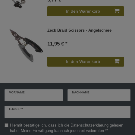
In den Warenkorb
Zeck Braid Scissors - Angelschere
11,95 € *
In den Warenkorb
VORNAME
NACHNAME
Newsletter
E-MAIL **
Honig
Hiermit bestätige ich, dass ich die
Daten­schutz­erklärung
gelesen
habe. Meine Einwilligung kann ich jederzeit widerrufen.**