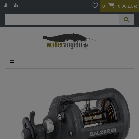
0
0,00 EUR
☰