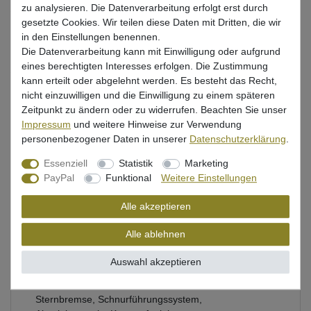
zu analysieren. Die Datenverarbeitung erfolgt erst durch
gesetzte Cookies. Wir teilen diese Daten mit Dritten, die wir
Beschreibung
in den Einstellungen benennen.
Die Datenverarbeitung kann mit Einwilligung oder aufgrund
Bewertung
eines berechtigten Interesses erfolgen. Die Zustimmung
kann erteilt oder abgelehnt werden. Es besteht das Recht,
Produktsicherheit
nicht einzuwilligen und die Einwilligung zu einem späteren
Zeitpunkt zu ändern oder zu widerrufen. Beachten Sie unser
Impressum
und weitere Hinweise zur Verwendung
personenbezogener Daten in unserer
Daten­schutz­erklärung
.
Multirolle von Balzer zum Hochseeangeln auf Dorsche
& andere Meeresfische
Essenziell
Statistik
Marketing
PayPal
Funktional
Weitere Einstellungen
Modell: 4200 LH, Schnurfassung: 650m/0,25mm,
Gewicht: 510g
Alle akzeptieren
Übersetzung: 5,2:1, Bremskraft: 9kg, Kugellager: 3
Alle ablehnen
Edelstahl-Kugellager + 1 Nadellager
Quick-Stop-System (Q.S.S.) für Sofortstopp des
Auswahl akzeptieren
Rotors
Sternbremse, Schnurführungssystem,