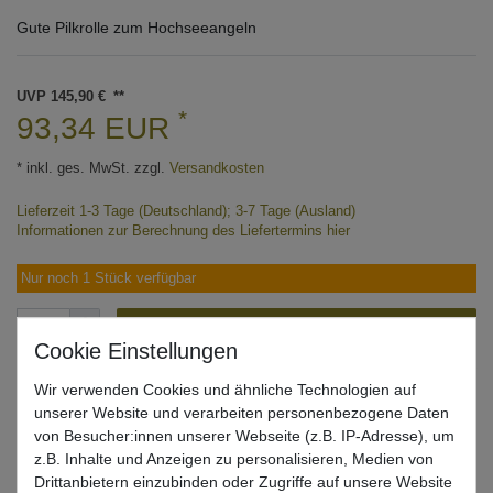
Gute Pilkrolle zum Hochseeangeln
UVP 145,90 €
*
93,34 EUR
* inkl. ges. MwSt. zzgl.
Versandkosten
Lieferzeit 1-3 Tage (Deutschland); 3-7 Tage (Ausland)
Informationen zur Berechnung des Liefertermins hier
Nur noch 1 Stück verfügbar
In den Warenkorb
Wir verwenden Cookies und ähnliche Technologien auf
unserer Website und verarbeiten personenbezogene Daten
Wunschliste
von Besucher:innen unserer Webseite (z.B. IP-Adresse), um
z.B. Inhalte und Anzeigen zu personalisieren, Medien von
Drittanbietern einzubinden oder Zugriffe auf unsere Website