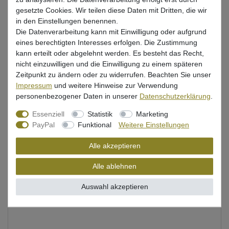
gesetzte Cookies. Wir teilen diese Daten mit Dritten, die wir
in den Einstellungen benennen.
Die Datenverarbeitung kann mit Einwilligung oder aufgrund
Beschreibung
eines berechtigten Interesses erfolgen. Die Zustimmung
kann erteilt oder abgelehnt werden. Es besteht das Recht,
Bewertung
nicht einzuwilligen und die Einwilligung zu einem späteren
Zeitpunkt zu ändern oder zu widerrufen. Beachten Sie unser
Produktsicherheit
Impressum
und weitere Hinweise zur Verwendung
personenbezogener Daten in unserer
Daten­schutz­erklärung
.
Essenziell
Statistik
Marketing
Angeltasche von Balzer für Kleidung & Zubehör beim
PayPal
Funktional
Weitere Einstellungen
Angeln
Alle akzeptieren
Maße: 63x42x24cm
Alle ablehnen
Volumen: 30 Liter
wasserdicht
Auswahl akzeptieren
Material: 100% Polyester