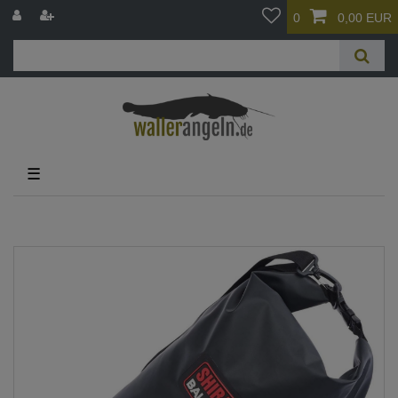
0
0,00 EUR
☰