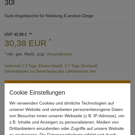
30l
Gute Angeltasche für Kleidung & andere Dinge
UVP 45,99 €
*
30,38 EUR
* inkl. ges. MwSt. zzgl.
Versandkosten
Lieferzeit 1-3 Tage (Deutschland); 3-7 Tage (Ausland)
Informationen zur Berechnung des Liefertermins hier
Nur noch 3 Stück verfügbar
In den Warenkorb
Wir verwenden Cookies und ähnliche Technologien auf
unserer Website und verarbeiten personenbezogene Daten
von Besucher:innen unserer Webseite (z.B. IP-Adresse), um
z.B. Inhalte und Anzeigen zu personalisieren, Medien von
Wunschliste
Drittanbietern einzubinden oder Zugriffe auf unsere Website
zu analysieren. Die Datenverarbeitung erfolgt erst durch