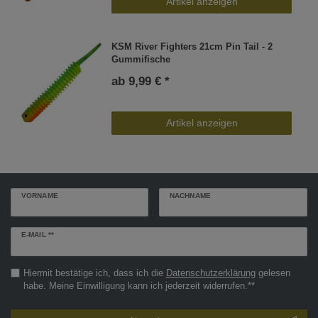
Artikel anzeigen
KSM River Fighters 21cm Pin Tail - 2
Gummifische
ab 9,99 € *
Artikel anzeigen
VORNAME
NACHNAME
Newsletter
E-MAIL **
Honig
Hiermit bestätige ich, dass ich die
Daten­schutz­erklärung
gelesen
habe. Meine Einwilligung kann ich jederzeit widerrufen.**