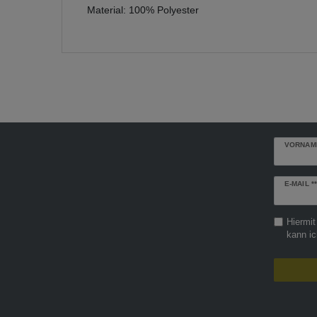
Material: 100% Polyester
VORNAM
Newslette
E-MAIL **
Honig
Hiermit
kann ic