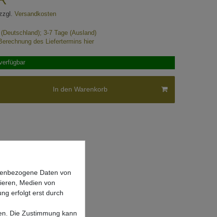
zzgl.
Versandkosten
e (Deutschland); 3-7 Tage (Ausland)
Berechnung des Liefertermins hier
verfügbar
In den Warenkorb
onenbezogene Daten von
sieren, Medien von
ng erfolgt erst durch
lgen. Die Zustimmung kann