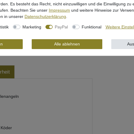
rden. Es besteht das Recht, nicht einzuwilligen und die Einwilligung zu
rufen. Beachten Sie unser
Impressum
und weitere Hinweise zur Verwe
n in unserer
Daten­schutz­erklärung
.
tistik
Marketing
PayPal
Funktional
Weitere Einste
en
Alle ablehnen
Aus
rheit
llenangeln
 Köder