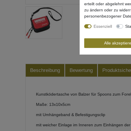
erteilt oder abgelehnt we
zu ändern oder zu wider
personenbezogener Date
Essenziell
Sta
Alle akzeptier
Beschreibung
Bewertung
Produktsiche
Kunstködertasche von Balzer für Spoons zum Fore
Maße: 13x10x5cm
mit Umhängeband & Befestigungsclip
mit weicher Einlage im Inneren zum Einhängen der