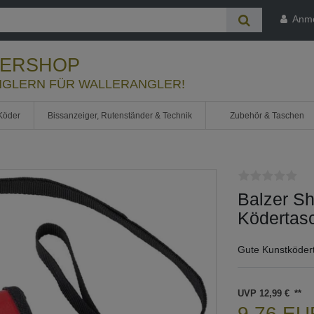
Anm
LERSHOP
GLERN FÜR WALLERANGLER!
Köder
Bissanzeiger, Rutenständer & Technik
Zubehör & Taschen
Balzer Sh
Ködertasc
Gute Kunstköder
UVP 12,99 €
9,76 E