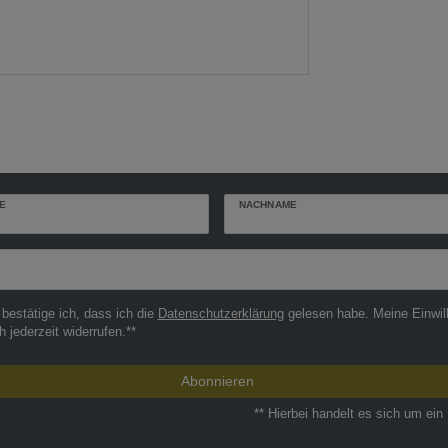
E
NACHNAME
r
 bestätige ich, dass ich die
Daten­schutz­erklärung
gelesen habe. Meine Einwil
h jederzeit widerrufen.**
Abonnieren
** Hierbei handelt es sich um ein 