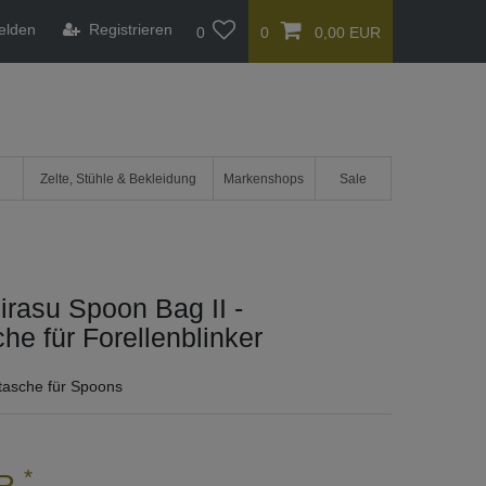
elden
Registrieren
0
0
0,00 EUR
Zelte, Stühle & Bekleidung
Markenshops
Sale
irasu Spoon Bag II -
he für Forellenblinker
tasche für Spoons
*
UR