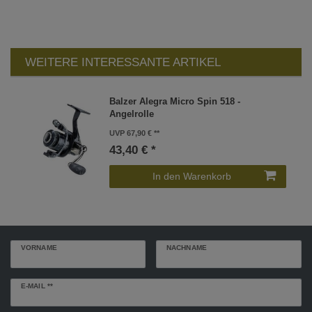
WEITERE INTERESSANTE ARTIKEL
Balzer Alegra Micro Spin 518 -
Angelrolle
UVP 67,90 €
43,40 € *
In den Warenkorb
VORNAME
NACHNAME
Newsletter
E-MAIL **
Honig