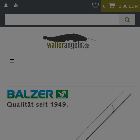
0
0,00 EUR
☰