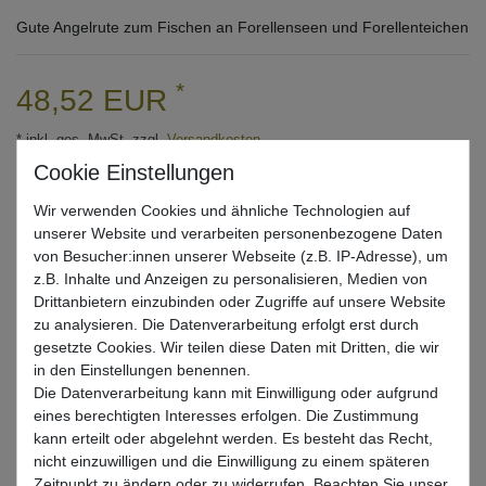
Gute Angelrute zum Fischen an Forellenseen und Forellenteichen
*
48,52 EUR
* inkl. ges. MwSt. zzgl.
Versandkosten
Lieferzeit 1-3 Tage (Deutschland); 3-7 Tage (Ausland)
Informationen zur Berechnung des Liefertermins hier
Wir verwenden Cookies und ähnliche Technologien auf
unserer Website und verarbeiten personenbezogene Daten
Mehr als 5 Stück verfügbar
von Besucher:innen unserer Webseite (z.B. IP-Adresse), um
z.B. Inhalte und Anzeigen zu personalisieren, Medien von
Drittanbietern einzubinden oder Zugriffe auf unsere Website
In den Warenkorb
zu analysieren. Die Datenverarbeitung erfolgt erst durch
gesetzte Cookies. Wir teilen diese Daten mit Dritten, die wir
in den Einstellungen benennen.
Wunschliste
Die Datenverarbeitung kann mit Einwilligung oder aufgrund
eines berechtigten Interesses erfolgen. Die Zustimmung
kann erteilt oder abgelehnt werden. Es besteht das Recht,
nicht einzuwilligen und die Einwilligung zu einem späteren
Zeitpunkt zu ändern oder zu widerrufen. Beachten Sie unser