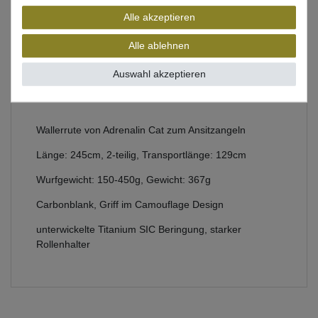
Beschreibung
Alle akzeptieren
Bewertung
Alle ablehnen
Produktsicherheit
Auswahl akzeptieren
Wallerrute von Adrenalin Cat zum Ansitzangeln
Länge: 245cm, 2-teilig, Transportlänge: 129cm
Wurfgewicht: 150-450g, Gewicht: 367g
Carbonblank, Griff im Camouflage Design
unterwickelte Titanium SIC Beringung, starker
Rollenhalter