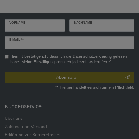
VORNAME
NACHNAME
Newsletter
E-MAIL **
Honig
Hiermit bestätige ich, dass ich die
Daten­schutz­erklärung
gelesen
habe. Meine Einwilligung kann ich jederzeit widerrufen.**
Abonnieren
** Hierbei handelt es sich um ein Pflichtfeld.
Kundenservice
Über uns
Zahlung und Versand
Erklärung zur Barrierefreiheit