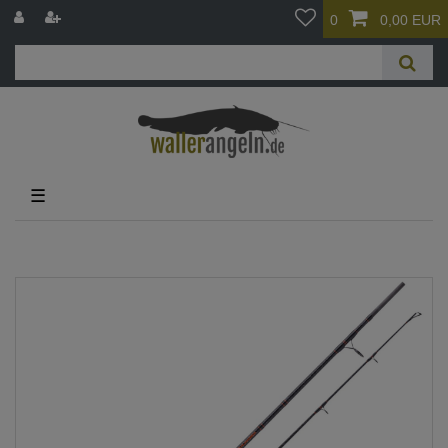
0
0,00 EUR
☰