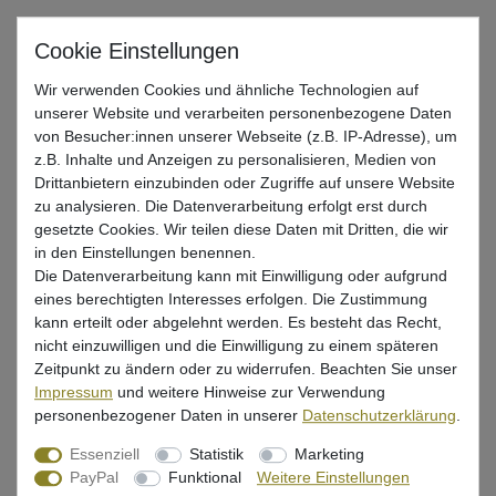
Gute Wallerrute zum Ansitzangeln auf Wels
*
Wir verwenden Cookies und ähnliche Technologien auf
86,81 EUR
unserer Website und verarbeiten personenbezogene Daten
von Besucher:innen unserer Webseite (z.B. IP-Adresse), um
* inkl. ges. MwSt. zzgl.
Versandkosten
z.B. Inhalte und Anzeigen zu personalisieren, Medien von
Drittanbietern einzubinden oder Zugriffe auf unsere Website
Lieferzeit 1-3 Tage (Deutschland); 3-7 Tage (Ausland)
zu analysieren. Die Datenverarbeitung erfolgt erst durch
Informationen zur Berechnung des Liefertermins hier
gesetzte Cookies. Wir teilen diese Daten mit Dritten, die wir
in den Einstellungen benennen.
Nur noch 1 Stück verfügbar
Die Datenverarbeitung kann mit Einwilligung oder aufgrund
eines berechtigten Interesses erfolgen. Die Zustimmung
In den Warenkorb
kann erteilt oder abgelehnt werden. Es besteht das Recht,
nicht einzuwilligen und die Einwilligung zu einem späteren
Zeitpunkt zu ändern oder zu widerrufen. Beachten Sie unser
Impressum
und weitere Hinweise zur Verwendung
Wunschliste
personenbezogener Daten in unserer
Daten­schutz­erklärung
.
Essenziell
Statistik
Marketing
PayPal
Funktional
Weitere Einstellungen