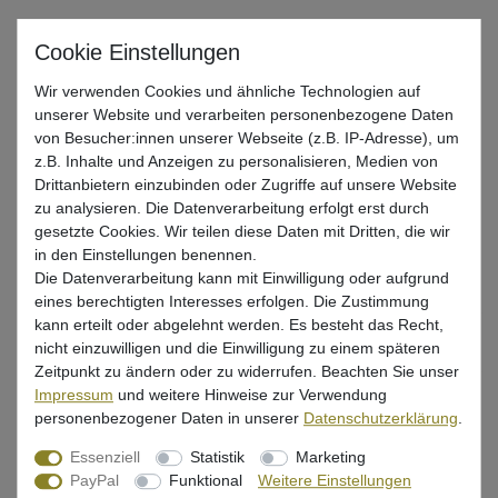
Gute Rolle zum Spinnfischen
Wir verwenden Cookies und ähnliche Technologien auf
UVP 49,99 €
unserer Website und verarbeiten personenbezogene Daten
*
39,38 EUR
von Besucher:innen unserer Webseite (z.B. IP-Adresse), um
z.B. Inhalte und Anzeigen zu personalisieren, Medien von
* inkl. ges. MwSt. zzgl.
Versandkosten
Drittanbietern einzubinden oder Zugriffe auf unsere Website
zu analysieren. Die Datenverarbeitung erfolgt erst durch
Lieferzeit 1-3 Tage (Deutschland); 3-7 Tage (Ausland)
gesetzte Cookies. Wir teilen diese Daten mit Dritten, die wir
Informationen zur Berechnung des Liefertermins hier
in den Einstellungen benennen.
Die Datenverarbeitung kann mit Einwilligung oder aufgrund
Nur noch 1 Stück verfügbar
eines berechtigten Interesses erfolgen. Die Zustimmung
kann erteilt oder abgelehnt werden. Es besteht das Recht,
In den Warenkorb
nicht einzuwilligen und die Einwilligung zu einem späteren
Zeitpunkt zu ändern oder zu widerrufen. Beachten Sie unser
Impressum
und weitere Hinweise zur Verwendung
personenbezogener Daten in unserer
Daten­schutz­erklärung
.
Wunschliste
Essenziell
Statistik
Marketing
PayPal
Funktional
Weitere Einstellungen