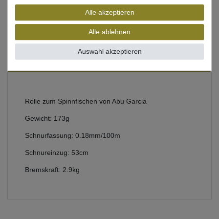
Alle akzeptieren
Beschreibung
Alle ablehnen
Bewertung
Auswahl akzeptieren
Produktsicherheit
Rolle zum Spinnfischen von Abu Garcia
Gewicht: 173g
Schnurfassung: 0.18mm/100m
Schnureinzug: 53cm
Bremskraft: 2.9kg