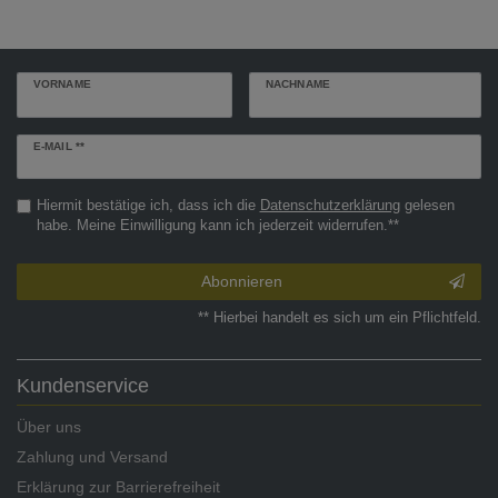
VORNAME
NACHNAME
Newsletter
E-MAIL **
Honig
Hiermit bestätige ich, dass ich die
Daten­schutz­erklärung
gelesen
habe. Meine Einwilligung kann ich jederzeit widerrufen.**
Abonnieren
** Hierbei handelt es sich um ein Pflichtfeld.
Kundenservice
Über uns
Zahlung und Versand
Erklärung zur Barrierefreiheit