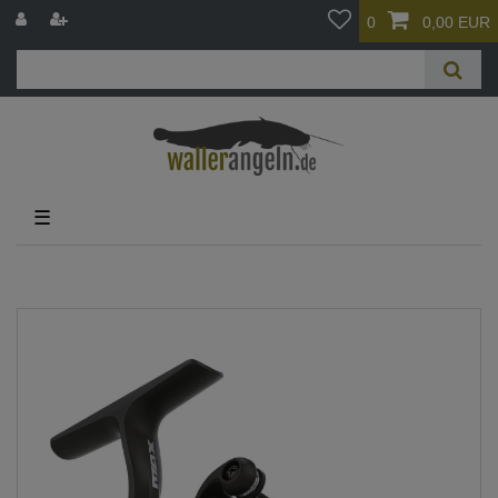
0
0,00 EUR
☰