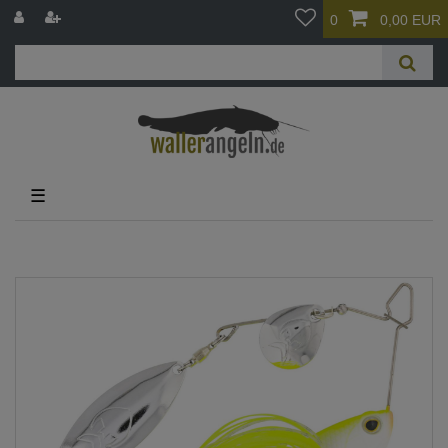
0
0,00 EUR
☰