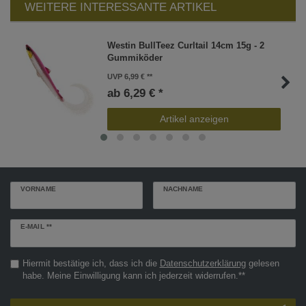
WEITERE INTERESSANTE ARTIKEL
Westin BullTeez Curltail 14cm 15g - 2
Gummiköder
UVP 6,99 €
ab 6,29 € *
Artikel anzeigen
VORNAME
NACHNAME
Newsletter
E-MAIL **
Honig
Hiermit bestätige ich, dass ich die
Daten­schutz­erklärung
gelesen
habe. Meine Einwilligung kann ich jederzeit widerrufen.**