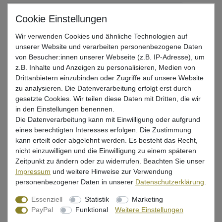
Gr. 3/0 / 12g / Colorado Gold + Willow Gold + Rudd
Wir verwenden Cookies und ähnliche Technologien auf
Gr. 4/0 / 21g / Colorado Gold + Willow Silver + Firetiger
unserer Website und verarbeiten personenbezogene Daten
von Besucher:innen unserer Webseite (z.B. IP-Adresse), um
Gr. 4/0 / 21g / Colorado Silver + Willow Copper + Headlight
z.B. Inhalte und Anzeigen zu personalisieren, Medien von
Drittanbietern einzubinden oder Zugriffe auf unsere Website
zu analysieren. Die Datenverarbeitung erfolgt erst durch
Gr. 4/0 / 21g / Colorado Silver + Willow Silver + Lemon
gesetzte Cookies. Wir teilen diese Daten mit Dritten, die wir
in den Einstellungen benennen.
Gr. 4/0 / 21g / Colorado Copper + Willow Gold + Kaiko
Die Datenverarbeitung kann mit Einwilligung oder aufgrund
eines berechtigten Interesses erfolgen. Die Zustimmung
kann erteilt oder abgelehnt werden. Es besteht das Recht,
Gr. 4/0 / 21g / Colorado Silver + Willow Gold + Ayu
nicht einzuwilligen und die Einwilligung zu einem späteren
Zeitpunkt zu ändern oder zu widerrufen. Beachten Sie unser
Impressum
und weitere Hinweise zur Verwendung
Gr. 4/0 / 21g / Colorado Gold + Willow Gold + Rudd
personenbezogener Daten in unserer
Daten­schutz­erklärung
.
Essenziell
Statistik
Marketing
UVP 9,99 €
PayPal
Funktional
Weitere Einstellungen
*
8,99 EUR