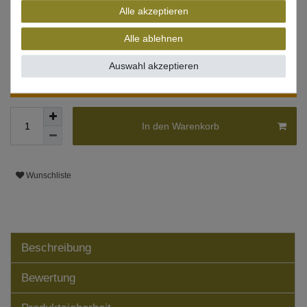
Alle akzeptieren
* inkl. ges. MwSt. zzgl.
Versandkosten
Alle ablehnen
Lieferzeit 1-3 Tage (Deutschland); 3-7 Tage (Ausland)
Informationen zur Berechnung des Liefertermins hier
Auswahl akzeptieren
Nur noch 1 Stück verfügbar
In den Warenkorb
Wunschliste
Beschreibung
Bewertung