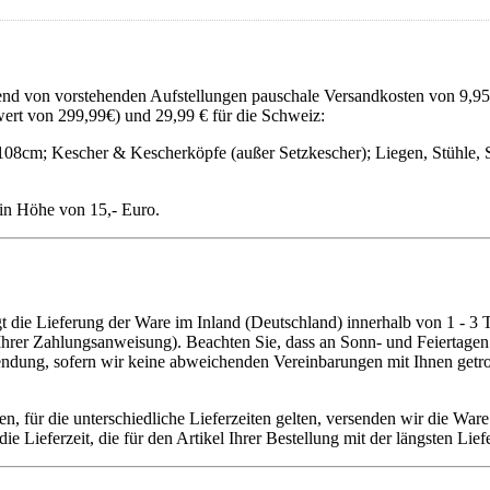
chend von vorstehenden Aufstellungen pauschale Versandkosten von 9,9
wert von 299,99€) und 29,99 € für die Schweiz:
 108cm; Kescher & Kescherköpfe (außer Setzkescher); Liegen, Stühle, Sc
 in Höhe von 15,- Euro.
gt die Lieferung der Ware im Inland (Deutschland) innerhalb von 1 - 3
hrer Zahlungsanweisung). Beachten Sie, dass an Sonn- und Feiertagen k
Sendung, sofern wir keine abweichenden Vereinbarungen mit Ihnen getro
n, für die unterschiedliche Lieferzeiten gelten, versenden wir die War
 Lieferzeit, die für den Artikel Ihrer Bestellung mit der längsten Liefer