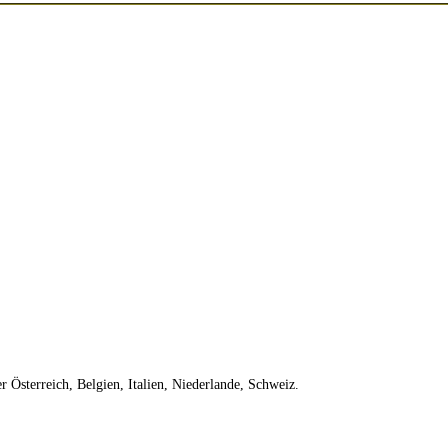
sich die angegebene UVP auf die Variante mit dem niedrigsten Preis. Die UVP zu 
er
Österreich, Belgien, Italien, Niederlande, Schweiz.