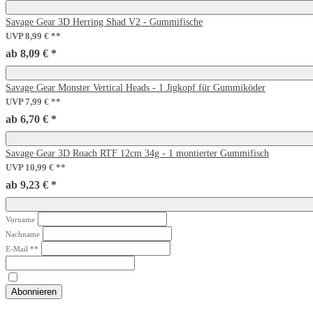
Savage Gear 3D Herring Shad V2 - Gummifische
UVP 8,99 €
ab 8,09 € *
Savage Gear Monster Vertical Heads - 1 Jigkopf für Gummiköder
UVP 7,99 €
ab 6,70 € *
Savage Gear 3D Roach RTF 12cm 34g - 1 montierter Gummifisch
UVP 10,99 €
ab 9,23 € *
Vorname
Nachname
E-Mail **
Newsletter Honig
Hiermit bestätige ich, dass ich die
Daten­schutz­erklärung
gelesen habe. Me
Abonnieren
** Hierbei handelt es sich um ein Pflichtfeld.