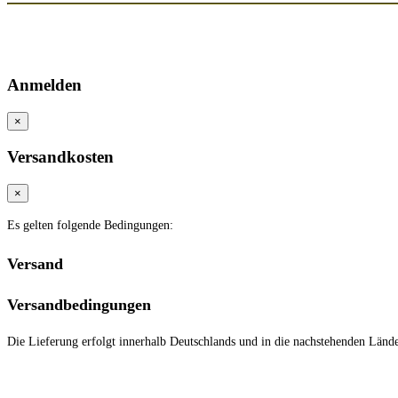
* Alle Preise inklusive MwSt. zzgl. Versandkosten
** Bei Variantenartikeln mit unterschiedlichen Preisen pro Variante bezieht 
© Copyright 2026 | Alle Rechte vorbehalten. - Neptunmaster GmbH
Anmelden
×
Versandkosten
×
Es gelten folgende Bedingungen:
Versand
Versandbedingungen
Die Lieferung erfolgt innerhalb Deutschlands
und in die nachstehenden Länd