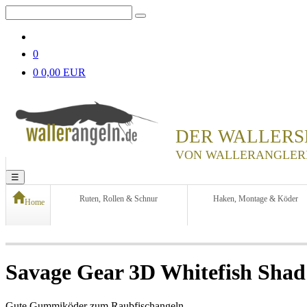
0
0
0,00 EUR
DER WALLERS
VON WALLERANGLER
☰
Ruten, Rollen & Schnur
Haken, Montage & Köder
Home
Savage Gear 3D Whitefish Shad
Gute Gummiköder zum Raubfischangeln