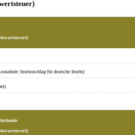
wertsteuer)
ttowarenwert)
usnahme: Inselzuschlag für deutsche Inseln)
et)
ederlande
ttowarenwert)