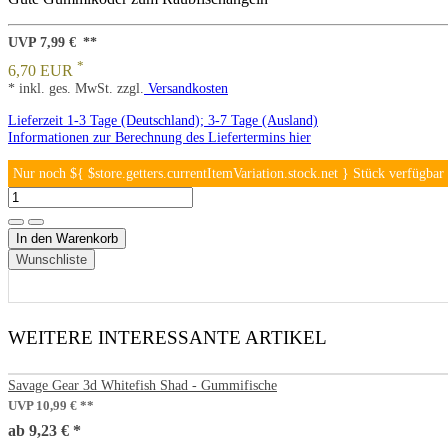
UVP 7,99 €
*
6,70 EUR
* inkl. ges. MwSt. zzgl.
Versandkosten
Lieferzeit 1-3 Tage (Deutschland); 3-7 Tage (Ausland)
Informationen zur Berechnung des Liefertermins hier
Nur noch ${ $store.getters.currentItemVariation.stock.net } Stück verfügbar
In den Warenkorb
Wunschliste
WEITERE INTERESSANTE ARTIKEL
Savage Gear 3d Whitefish Shad - Gummifische
UVP 10,99 €
ab 9,23 € *