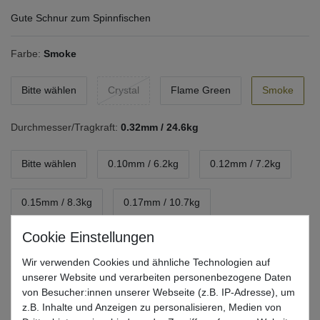
Gute Schnur zum Spinnfischen
Farbe:
Smoke
Bitte wählen
Crystal
Flame Green
Smoke
Durchmesser/Tragkraft:
0.32mm / 24.6kg
Bitte wählen
0.10mm / 6.2kg
0.12mm / 7.2kg
0.15mm / 8.3kg
0.17mm / 10.7kg
0.20mm / 13.9kg
0.25mm / 18.4kg
Wir verwenden Cookies und ähnliche Technologien auf
unserer Website und verarbeiten personenbezogene Daten
0.32mm / 24.6kg
0.39mm / 29.1kg
von Besucher:innen unserer Webseite (z.B. IP-Adresse), um
z.B. Inhalte und Anzeigen zu personalisieren, Medien von