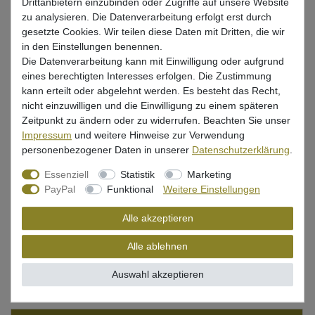
Drittanbietern einzubinden oder Zugriffe auf unsere Website
UVP 199,99 €
zu analysieren. Die Datenverarbeitung erfolgt erst durch
*
167,37 EUR
gesetzte Cookies. Wir teilen diese Daten mit Dritten, die wir
in den Einstellungen benennen.
Inhalt
1800
Meter
Die Datenverarbeitung kann mit Einwilligung oder aufgrund
Grundpreis
0,09 € / Meter
eines berechtigten Interesses erfolgen. Die Zustimmung
kann erteilt oder abgelehnt werden. Es besteht das Recht,
* inkl. ges. MwSt. zzgl.
Versandkosten
nicht einzuwilligen und die Einwilligung zu einem späteren
Lieferzeit 1-3 Tage (Deutschland); 3-7 Tage (Ausland)
Zeitpunkt zu ändern oder zu widerrufen. Beachten Sie unser
Informationen zur Berechnung des Liefertermins hier
Impressum
und weitere Hinweise zur Verwendung
personenbezogener Daten in unserer
Daten­schutz­erklärung
.
Nur noch 1 Stück verfügbar
Essenziell
Statistik
Marketing
PayPal
Funktional
Weitere Einstellungen
In den Warenkorb
Alle akzeptieren
Alle ablehnen
Wunschliste
Auswahl akzeptieren