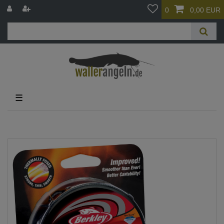
0
0,00 EUR
☰