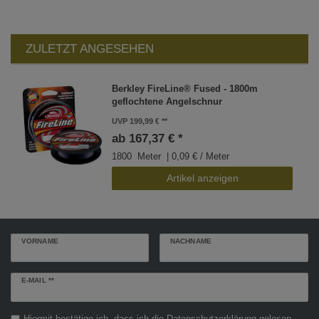
ZULETZT ANGESEHEN
Berkley FireLine® Fused - 1800m
geflochtene Angelschnur
UVP 199,99 €
ab 167,37 € *
1800
Meter
| 0,09 € / Meter
Artikel anzeigen
VORNAME
NACHNAME
Newsletter
E-MAIL **
Honig
Hiermit bestätige ich, dass ich die
Daten­schutz­erklärung
gelesen