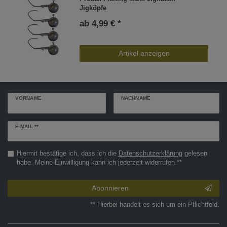
Jigköpfe
ab 4,99 € *
Artikel anzeigen
VORNAME
NACHNAME
Newsletter
E-MAIL **
Honig
Hiermit bestätige ich, dass ich die
Daten­schutz­erklärung
gelesen
habe. Meine Einwilligung kann ich jederzeit widerrufen.**
Abonnieren
** Hierbei handelt es sich um ein Pflichtfeld.