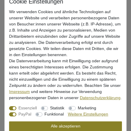
Gr. 1/0 / 14g / 4 Stück
Gr. 2/0 / 10g / 5 Stück
Wir verwenden Cookies und ähnliche Technologien auf
unserer Website und verarbeiten personenbezogene Daten
Gr. 2/0 / 14g / 4 Stück
Gr. 3/0 / 14g / 4 Stück
von Besucher:innen unserer Webseite (z.B. IP-Adresse), um
z.B. Inhalte und Anzeigen zu personalisieren, Medien von
Drittanbietern einzubinden oder Zugriffe auf unsere Website
Gr. 3/0 / 21g / 4 Stück
Gr. 4/0 / 14g / 4 Stück
zu analysieren. Die Datenverarbeitung erfolgt erst durch
gesetzte Cookies. Wir teilen diese Daten mit Dritten, die wir
Gr. 4/0 / 21g / 4 Stück
Gr. 4/0 / 28g / 4 Stück
in den Einstellungen benennen.
Die Datenverarbeitung kann mit Einwilligung oder aufgrund
eines berechtigten Interesses erfolgen. Die Zustimmung
*
4,99 EUR
kann erteilt oder abgelehnt werden. Es besteht das Recht,
nicht einzuwilligen und die Einwilligung zu einem späteren
* inkl. ges. MwSt. zzgl.
Versandkosten
Zeitpunkt zu ändern oder zu widerrufen. Beachten Sie unser
Impressum
und weitere Hinweise zur Verwendung
Lieferzeit 1-3 Tage (Deutschland); 3-7 Tage (Ausland)
personenbezogener Daten in unserer
Daten­schutz­erklärung
.
Informationen zur Berechnung des Liefertermins hier
Essenziell
Statistik
Marketing
PayPal
Funktional
Weitere Einstellungen
Nur noch 1 Stück verfügbar
Alle akzeptieren
In den Warenkorb