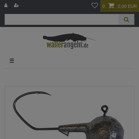
0
0,00 EUR
☰